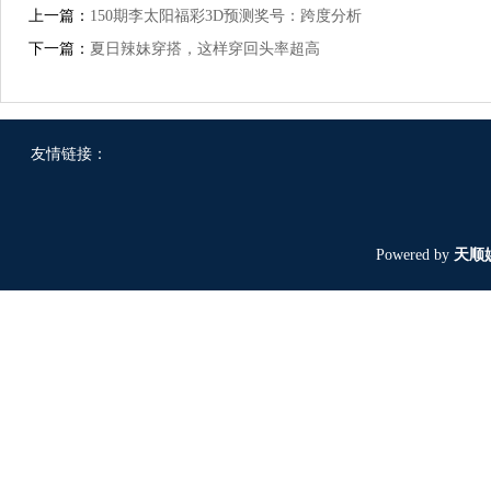
上一篇：
150期李太阳福彩3D预测奖号：跨度分析
下一篇：
夏日辣妹穿搭，这样穿回头率超高
友情链接：
Powered by
天顺