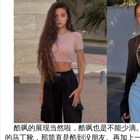
酷飒的展现当然啦，酷飒也是不能少滴
的马丁靴，那简直是酷到没朋友。再加上