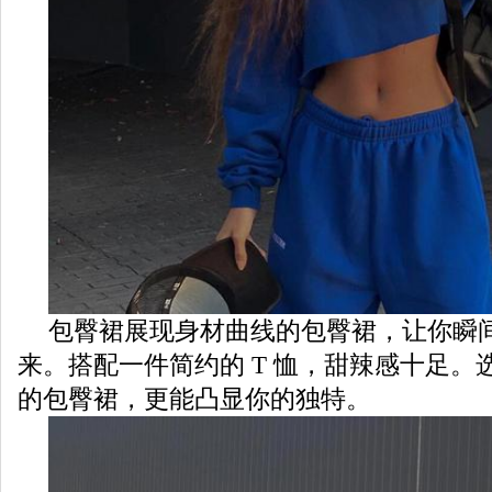
包臀裙展现身材曲线的包臀裙，让你瞬
来。搭配一件简约的 T 恤，甜辣感十足。
的包臀裙，更能凸显你的独特。