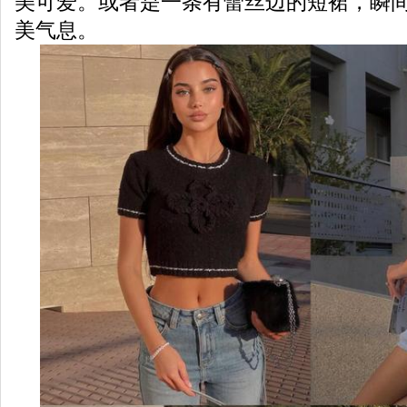
美可爱。或者是一条有蕾丝边的短裙，瞬
美气息。