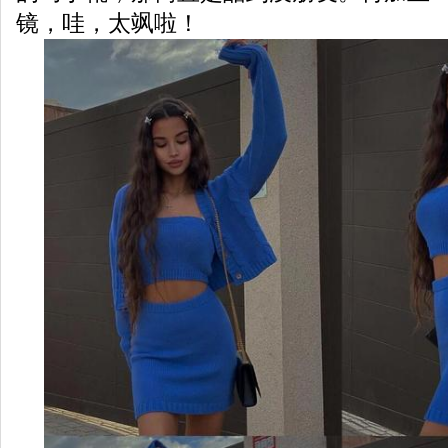
镜，哇，太飒啦！